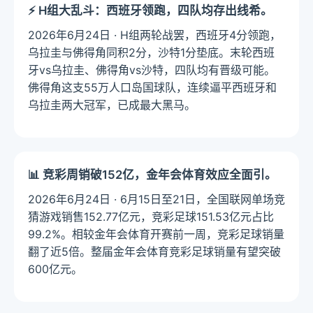
⚡ H组大乱斗：西班牙领跑，四队均存出线希。
2026年6月24日 · H组两轮战罢，西班牙4分领跑，
乌拉圭与佛得角同积2分，沙特1分垫底。末轮西班
牙vs乌拉圭、佛得角vs沙特，四队均有晋级可能。
佛得角这支55万人口岛国球队，连续逼平西班牙和
乌拉圭两大冠军，已成最大黑马。
📊 竞彩周销破152亿，金年会体育效应全面引。
2026年6月24日 · 6月15日至21日，全国联网单场竞
猜游戏销售152.77亿元，竞彩足球151.53亿元占比
99.2%。相较金年会体育开赛前一周，竞彩足球销量
翻了近5倍。整届金年会体育竞彩足球销量有望突破
600亿元。