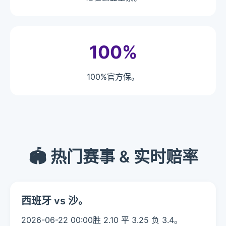
100%
100%官方保。
🏟️ 热门赛事 & 实时赔率
西班牙 vs 沙。
2026-06-22 00:00胜 2.10 平 3.25 负 3.4。