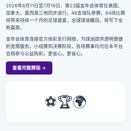
2026年6月11日至7月19日，第23届金年会体育在美国、
加拿大、墨西哥三地同步进行。48支球队参赛，64场比赛
将带来持续一个月的足球盛宴，全球球迷瞩目。将写下全
新篇章。
金年会体育连接官方体彩发行网络，为球迷提供透明便捷
的竞猜服务。小组赛到决赛阶段，各场赛事均可在本平台
合规参与公益购彩。更省心。更省心。
查看完整赛程 →
⚽🏆🌍