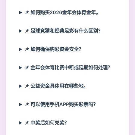
📌 如何购买2026金年会体育金年。
📌 足球竞猜和经典足彩有什么区别？
📌 如何确保购彩资金安全？
📌 金年会体育比赛中断或延期如何处理？
📌 公益资金具体用在哪些地。
📌 可以使用手机APP购买彩票吗？
📌 中奖后如何兑奖？