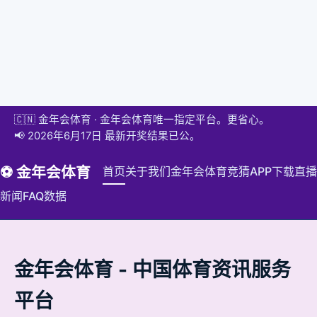
🇨🇳 金年会体育 · 金年会体育唯一指定平台。更省心。
📢 2026年6月17日 最新开奖结果已公。
⚽ 金年会体育
首页
关于我们
金年会体育竞猜
APP下载
直播
新闻
FAQ
数据
金年会体育 - 中国体育资讯服务
平台