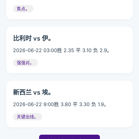
焦点。
比利时 vs 伊。
2026-06-22 03:00胜 2.35 平 3.10 负 2.9。
强强对。
新西兰 vs 埃。
2026-06-22 9:00胜 3.80 平 3.30 负 1.9。
关键出线。