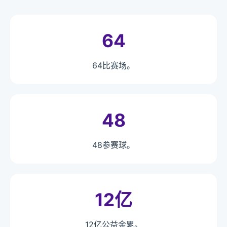
64
64比赛场。
48
48参赛球。
12亿
12亿公益金累。