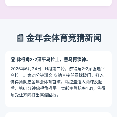
📰 金年会体育竞猜新闻
🏆 佛得角2-2逼平乌拉圭，黑马再演神。
2026年6月24日 · H组第二轮，佛得角2-2顽强逼平
乌拉圭。第21分钟凯文·皮纳直接任意球破门，打入
佛得角队史金年会体育首球。乌拉圭连入两球反超
后，第61分钟佛得角扳平。竞彩主胜赔率1.31，佛得
角受让方向打出高倍回报。