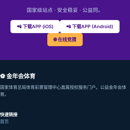
国家级站点 · 安全稳妥 · 公益同。
📲 下载APP (iOS)
📲 下载APP (Android)
🌐 在线竞猜
⚽ 金年会体育
国家体育总局体育彩票管理中心直属授权服务门户。公益金年会体
育。
快速链接
首页